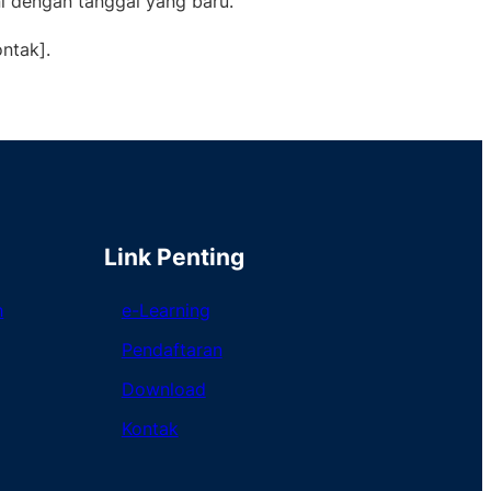
ni dengan tanggal yang baru.
ntak].
Link Penting
h
e-Learning
Pendaftaran
Download
Kontak