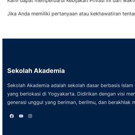
Kami dapat memperbarui Kebijakan Privasi ini dari wak
Jika Anda memiliki pertanyaan atau kekhawatiran tentan
Sekolah Akademia
Sekolah Akademia adalah sekolah dasar berbasis Islam
yang berlokasi di Yogyakarta. Didirikan dengan visi me
generasi unggul yang beriman, berilmu, dan berakhlak m
Facebook
YouTube
Instagram