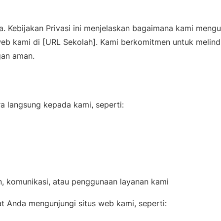
da. Kebijakan Privasi ini menjelaskan bagaimana kami me
 web kami di [URL Sekolah]. Kami berkomitmen untuk meli
gan aman.
 langsung kepada kami, seperti:
n, komunikasi, atau penggunaan layanan kami
t Anda mengunjungi situs web kami, seperti: