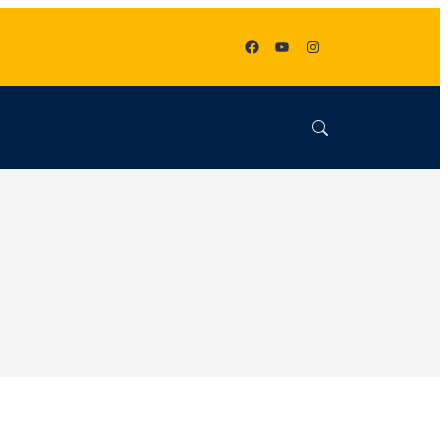
Facebook
YouTube
Instagram