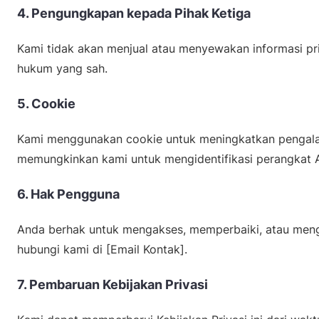
4. Pengungkapan kepada Pihak Ketiga
Kami tidak akan menjual atau menyewakan informasi pri
hukum yang sah.
5. Cookie
Kami menggunakan cookie untuk meningkatkan pengalama
memungkinkan kami untuk mengidentifikasi perangkat 
6. Hak Pengguna
Anda berhak untuk mengakses, memperbaiki, atau mengh
hubungi kami di [Email Kontak].
7. Pembaruan Kebijakan Privasi