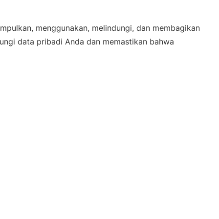
ngumpulkan, menggunakan, melindungi, dan membagikan
ndungi data pribadi Anda dan memastikan bahwa